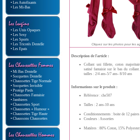
• Les Autofixants
• Les Mi-Bas
• Les Unis Opaques
• Les Sexy
• Les Sports
• Les Tricotés Dentelle
Cliquez sur les photos pour les a
• Les Epais
Description de l'article :
Collant uni fillette, coton majorita
satiné fantaisie sur le bas du collant.
• Mi Bas Dentelle
tailles : 2/4 ans-5/7 ans- 8/10 ans
• Socquettes Dentelle
• Chaussettes Tige Normale
• Socquettes Invisible
Informations sur le produit :
• Protège Pieds
• Chaussettes Fantaisie
Référence : che507
• Jambieres
• Chaussettes Sport
Tailles : 2 ans-10 ans
• Chaussettes « Humour »
• Chaussettes Tige Haute
Conditionnements : boite de 12 paires
• Chaussons Chaussettes
Couleurs : Assorties
Matières : 80% Coton, 15% Polyester