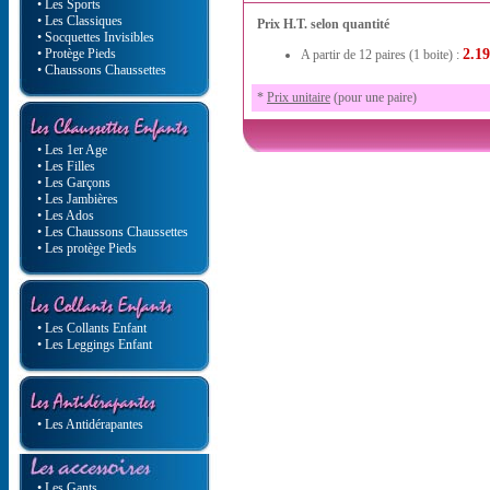
• Les Sports
• Les Classiques
Prix H.T. selon quantité
• Socquettes Invisibles
• Protège Pieds
2.19
A partir de 12 paires (1 boite) :
• Chaussons Chaussettes
*
Prix unitaire
(pour une paire)
• Les 1er Age
• Les Filles
• Les Garçons
• Les Jambières
• Les Ados
• Les Chaussons Chaussettes
• Les protège Pieds
• Les Collants Enfant
• Les Leggings Enfant
• Les Antidérapantes
• Les Gants