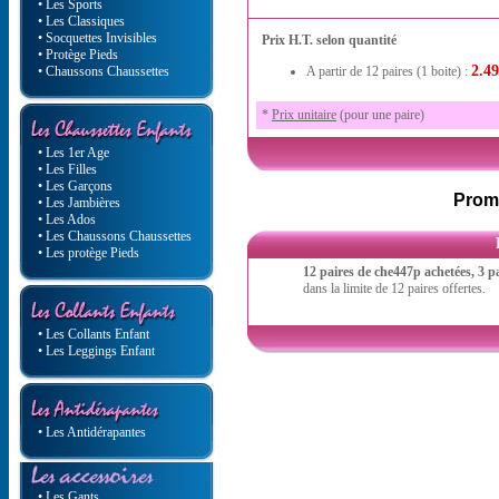
• Les Sports
• Les Classiques
• Socquettes Invisibles
Prix H.T. selon quantité
• Protège Pieds
2.49
• Chaussons Chaussettes
A partir de 12 paires (1 boite) :
*
Prix unitaire
(pour une paire)
• Les 1er Age
• Les Filles
• Les Garçons
Promo
• Les Jambières
• Les Ados
• Les Chaussons Chaussettes
• Les protège Pieds
12 paires de che447p achetées,
3 p
dans la limite de 12 paires offertes.
• Les Collants Enfant
• Les Leggings Enfant
• Les Antidérapantes
• Les Gants