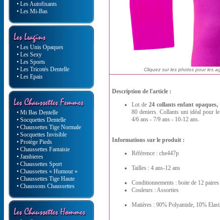
• Les Autofixants
• Les Mi-Bas
• Les Unis Opaques
• Les Sexy
• Les Sports
• Les Tricotés Dentelle
Cliquez sur les photos pour les a
• Les Epais
Description de l'article :
Lot de
24 collants enfant opaques,
80 deniers. Collants uni idéal pour le 
• Mi Bas Dentelle
4/6 ans - 7/9 ans - 10-12 ans.
• Socquettes Dentelle
• Chaussettes Tige Normale
• Socquettes Invisible
Informations sur le produit :
• Protège Pieds
• Chaussettes Fantaisie
Référence : che447p
• Jambieres
• Chaussettes Sport
Tailles : 4 ans-12 ans
• Chaussettes « Humour »
• Chaussettes Tige Haute
Conditionnements : boite de 12 paires
• Chaussons Chaussettes
Couleurs : Assorties
Matières : 90% Polyamide, 10% Elas