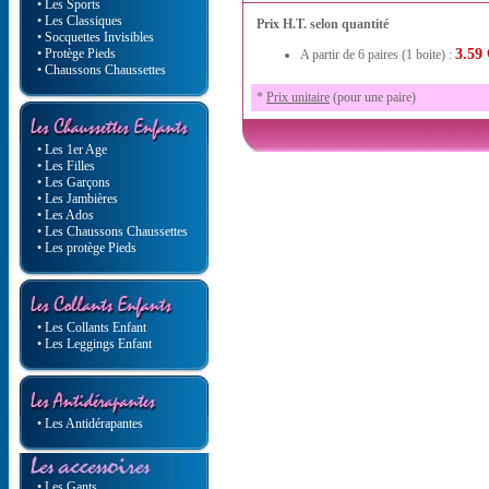
• Les Sports
• Les Classiques
Prix H.T. selon quantité
• Socquettes Invisibles
• Protège Pieds
3.59 
A partir de 6 paires (1 boite) :
• Chaussons Chaussettes
*
Prix unitaire
(pour une paire)
• Les 1er Age
• Les Filles
• Les Garçons
• Les Jambières
• Les Ados
• Les Chaussons Chaussettes
• Les protège Pieds
• Les Collants Enfant
• Les Leggings Enfant
• Les Antidérapantes
• Les Gants