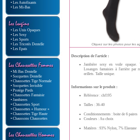
• Les Autofixants
• Les Mi-Bas
• Les Unis Opaques
• Les Sexy
• Les Sports
• Les Tricotés Dentelle
Cliquez sur les photos pour les a
• Les Epais
Description de l'article :
Jambière sexy en voile opaque. T
Losanges fantaisies à l'arrière par r
• Mi Bas Dentelle
œillets. Taille unique.
• Socquettes Dentelle
• Chaussettes Tige Normale
• Socquettes Invisible
Informations sur le produit :
• Protège Pieds
• Chaussettes Fantaisie
Référence : chf195
• Jambieres
• Chaussettes Sport
Tailles : 36-40
• Chaussettes « Humour »
• Chaussettes Tige Haute
Conditionnements : boite de 6 paires
• Chaussons Chaussettes
Couleurs : Au choix
Matières : 93% Nylon, 7% Elastane