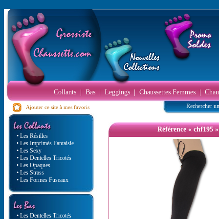
Collants
|
Bas
|
Leggings
|
Chaussettes Femmes
|
Chau
Rechercher un
Ajouter ce site à mes favoris
Référence « chf195 »
• Les Résilles
• Les Imprimés Fantaisie
• Les Sexy
• Les Dentelles Tricotés
• Les Opaques
• Les Strass
• Les Formes Fuseaux
• Les Dentelles Tricotés